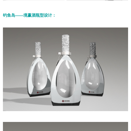
钓鱼岛——境赢酒瓶型设计：