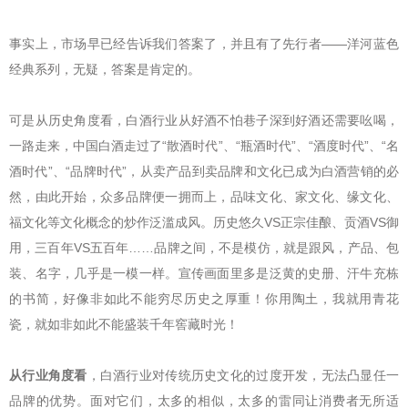
事实上，市场早已经告诉我们答案了，并且有了先行者——洋河蓝色
经典系列，无疑，答案是肯定的。
可是从历史角度看，白酒行业从好酒不怕巷子深到好酒还需要吆喝，
一路走来，中国白酒走过了“散酒时代”、“瓶酒时代”、“酒度时代”、“名
酒时代”、“品牌时代”，从卖产品到卖品牌和文化已成为白酒营销的必
然，由此开始，众多品牌便一拥而上，品味文化、家文化、缘文化、
福文化等文化概念的炒作泛滥成风。历史悠久VS正宗佳酿、贡酒VS御
用，三百年VS五百年……品牌之间，不是模仿，就是跟风，产品、包
装、名字，几乎是一模一样。宣传画面里多是泛黄的史册、汗牛充栋
的书简，好像非如此不能穷尽历史之厚重！你用陶土，我就用青花
瓷，就如非如此不能盛装千年窖藏时光！
从行业角度看
，白酒行业对传统历史文化的过度开发，无法凸显任一
品牌的优势。面对它们，太多的相似，太多的雷同让消费者无所适