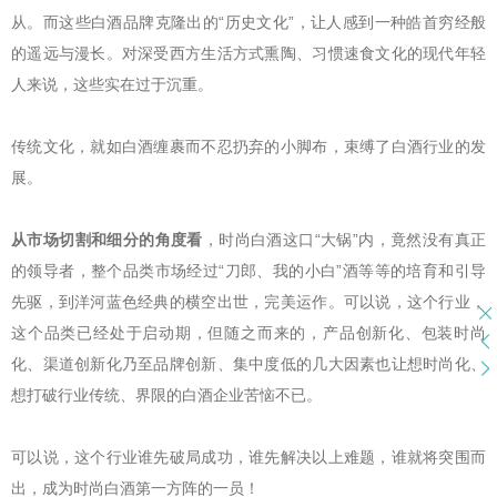
从。而这些白酒品牌克隆出的“历史文化”，让人感到一种皓首穷经般
的遥远与漫长。对深受西方生活方式熏陶、习惯速食文化的现代年轻
人来说，这些实在过于沉重。
传统文化，就如白酒缠裹而不忍扔弃的小脚布，束缚了白酒行业的发
展。
从市场切割和细分的角度看
，时尚白酒这口“大锅”内，竟然没有真正
的领导者，整个品类市场经过“刀郎、我的小白”酒等等的培育和引导
先驱，到洋河蓝色经典的横空出世，完美运作。可以说，这个行业，
这个品类已经处于启动期，但随之而来的，产品创新化、包装时尚
化、渠道创新化乃至品牌创新、集中度低的几大因素也让想时尚化、
想打破行业传统、界限的白酒企业苦恼不已。
可以说，这个行业谁先破局成功，谁先解决以上难题，谁就将突围而
出，成为时尚白酒第一方阵的一员！